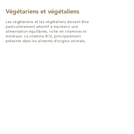
Végétariens et végétaliens
Les végétariens et les végétaliens doivent être
particulièrement attentif à maintenir une
alimentation équilibrée, riche en vitamines et
minéraux. La vitamine B12, principalement
présente dans les aliments d’origine animale,
est vitale pour la division cellulaire et le
système nerveux. Une carence en vitamine
B12 peut entraîner des problèmes de santé.
Les végétariens devront donc être
particulièrement vigilants pour s’assurer
d’avoir une alimentation équilibrée. En cas de
doute, un bilan sanguin permettra de détecter
d’éventuelles carences. Les végétaliens, quant
à eux, doivent prendre des suppléments de
vitamine B12.
Accéder au PDF